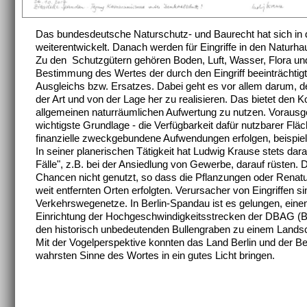
Das bundesdeutsche Naturschutz- und Baurecht hat sich in 
weiterentwickelt. Danach werden für Eingriffe in den Natur
Zu den Schutzgütern gehören Boden, Luft, Wasser, Flora und
Bestimmung des Wertes der durch den Eingriff beeinträchtigt
Ausgleichs bzw. Ersatzes. Dabei geht es vor allem darum, d
der Art und von der Lage her zu realisieren. Das bietet de
allgemeinen naturräumlichen Aufwertung zu nutzen. Vorausge
wichtigste Grundlage - die Verfügbarkeit dafür nutzbarer Fl
finanzielle zweckgebundene Aufwendungen erfolgen, beispi
In seiner planerischen Tätigkeit hat Ludwig Krause stets dar
Fälle", z.B. bei der Ansiedlung von Gewerbe, darauf rüsten
Chancen nicht genutzt, so dass die Pflanzungen oder Ren
weit entfernten Orten erfolgten. Verursacher von Eingriffen
Verkehrswegenetze. In Berlin-Spandau ist es gelungen, eine
Einrichtung der Hochgeschwindigkeitsstrecken der DBAG (B
den historisch unbedeutenden Bullengraben zu einem Landsc
Mit der Vogelperspektive konnten das Land Berlin und der 
wahrsten Sinne des Wortes in ein gutes Licht bringen.