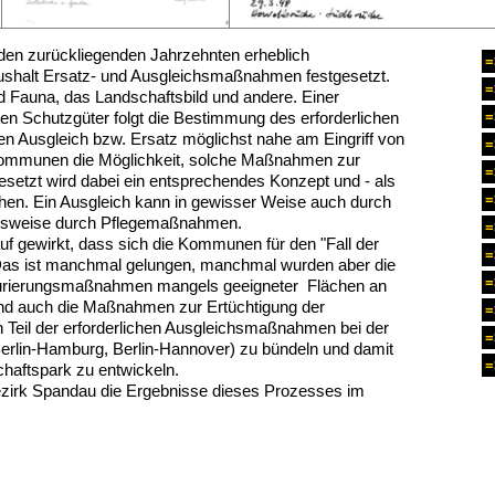
den zurückliegenden Jahrzehnten erheblich
=
haushalt Ersatz- und Ausgleichsmaßnahmen festgesetzt.
=
 Fauna, das Landschaftsbild und andere. Einer
en Schutzgüter folgt die Bestimmung des erforderlichen
=
en Ausgleich bzw. Ersatz möglichst nahe am Eingriff von
=
n Kommunen die Möglichkeit, solche Maßnahmen zur
=
setzt wird dabei ein entsprechendes Konzept und - als
=
ächen. Ein Ausgleich kann in gewisser Weise auch durch
elsweise durch Pflegemaßnahmen.
=
auf gewirkt, dass sich die Kommunen für den "Fall der
=
. Das ist manchmal gelungen, manchmal wurden aber die
=
aturierungsmaßnahmen mangels geeigneter Flächen an
 sind auch die Maßnahmen zur Ertüchtigung der
=
n Teil der erforderlichen Ausgleichsmaßnahmen bei der
=
erlin-Hamburg, Berlin-Hannover) zu bündeln und damit
=
haftspark zu entwickeln.
Bezirk Spandau die Ergebnisse dieses Prozesses im