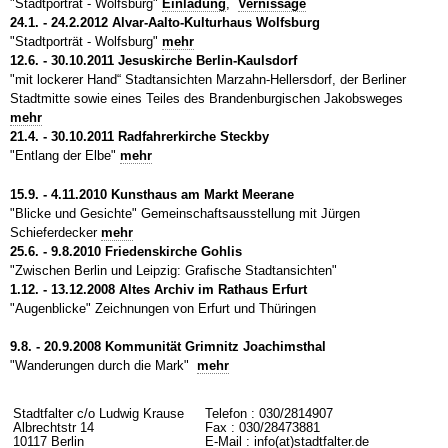
"Stadtporträt - Wolfsburg"
Einladung
,
Vernissage
24.1. - 24.2.2012 Alvar-Aalto-Kulturhaus Wolfsburg
"Stadtporträt - Wolfsburg"
mehr
12.6. - 30.10.2011 Jesuskirche Berlin-Kaulsdorf
"mit lockerer Hand“ Stadtansichten Marzahn-Hellersdorf, der Berliner
Stadtmitte sowie eines Teiles des Brandenburgischen Jakobsweges
mehr
21.4. - 30.10.2011 Radfahrerkirche Steckby
"Entlang der Elbe"
mehr
15.9. - 4.11.2010 Kunsthaus am Markt Meerane
"Blicke und Gesichte" Gemeinschaftsausstellung mit Jürgen
Schieferdecker
mehr
25.6. - 9.8.2010 Friedenskirche Gohlis
"Zwischen Berlin und Leipzig: Grafische Stadtansichten"
1.12. - 13.12.2008 Altes Archiv im Rathaus Erfurt
"Augenblicke" Zeichnungen von Erfurt und Thüringen
9.8. - 20.9.2008 Kommunität Grimnitz Joachimsthal
"Wanderungen durch die Mark"
mehr
Stadtfalter c/o Ludwig Krause
Telefon : 030/2814907
Albrechtstr 14
Fax : 030/28473881
10117 Berlin
E-Mail : info(at)stadtfalter.de