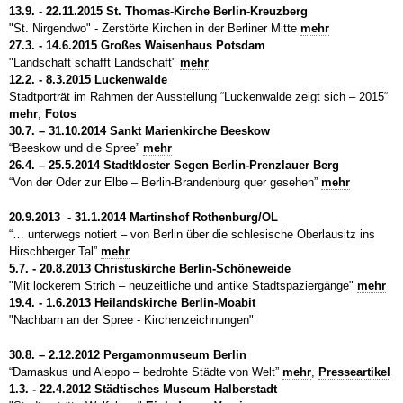
13.9. - 22.11.2015 St. Thomas-Kirche Berlin-Kreuzberg
"St. Nirgendwo" - Zerstörte Kirchen in der Berliner Mitte
mehr
27.3. - 14.6.2015 Großes Waisenhaus Potsdam
"Landschaft schafft Landschaft"
mehr
12.2. - 8.3.2015 Luckenwalde
Stadtporträt im Rahmen der Ausstellung “Luckenwalde zeigt sich – 2015“
mehr
,
Fotos
30.7. – 31.10.2014 Sankt Marienkirche Beeskow
“Beeskow und die Spree”
mehr
26.4. – 25.5.2014 Stadtkloster Segen Berlin-Prenzlauer Berg
“Von der Oder zur Elbe – Berlin-Brandenburg quer gesehen”
mehr
20.9.2013 - 31.1.2014 Martinshof Rothenburg/OL
“… unterwegs notiert – von Berlin über die schlesische Oberlausitz ins
Hirschberger Tal”
mehr
5.7. - 20.8.2013 Christuskirche Berlin-Schöneweide
"Mit lockerem Strich – neuzeitliche und antike Stadtspaziergänge"
mehr
19.4. - 1.6.2013 Heilandskirche Berlin-Moabit
"Nachbarn an der Spree - Kirchenzeichnungen"
30.8. – 2.12.2012 Pergamonmuseum Berlin
“Damaskus und Aleppo – bedrohte Städte von Welt”
mehr
,
Presseartikel
1.3. - 22.4.2012 Städtisches Museum Halberstadt