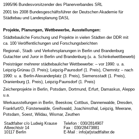
1995/96 Bundesvorsitzender des Planerverbandes SRL
2001 bis 2008 Bundesgeschäftsführer der Deutschen Akademie für
Städtebau und Landesplanung DASL
Projekte, Planungen, Wettbewerbe, Ausstellungen:
Städtebauliche Forschung und Projekte in vielen Städten der DDR mit
ca. 100 Veröffentlichungen und Forschungsberichten
Regional-, Stadt- und Verkehrsplanungen in Berlin und Brandenburg
Gutachter und Juror in Berlin und Brandenburg (u. a. Schinkelwettbewerb)
Preisträger mehrerer städtebaulicher Wettbewerbe: – vor 1990: u. a.
Leipzig-Grünau (3. Preis); Leipzig-Paunsdorf (1. Preis), Chemnitz – nach
1990: u. a. Berlin-Alexanderplatz (3. Preis), Siemensstadt (1. Preis),
Oranienburg (1. Preis), Leipzig-Paunsdorf (1. Preis)
Zeichenprojekte in Berlin, Potsdam, Dortmund, Erfurt, Damaskus, Aleppo
u.a.
Werkausstellungen in Berlin, Beeskow, Cottbus, Dannenwalde, Dresden,
Frankfurt/O, Fürstenwalde, Greifswald, Joachimsthal, Leipzig, Meerane,
Potsdam, Soest, Wildau, Wismar, Zeuthen
Stadtfalter c/o Ludwig Krause
Telefon : 030/2814907
Albrechtstr 14
Fax : 030/28473881
10117 Berlin
E-Mail : info(at)stadtfalter.de