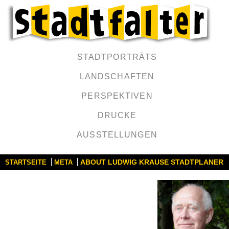
STADTPORTRÄTS
LANDSCHAFTEN
PERSPEKTIVEN
DRUCKE
AUSSTELLUNGEN
ABOUT LUDWIG KRAUSE STADTPLANER
STARTSEITE
META