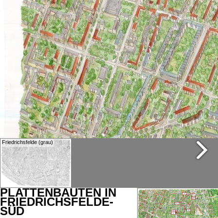
Friedrichsfelde (grau)
PLATTENBAUTEN IN
Splanemannsiedlung1
FRIEDRICHSFELDE-
SÜD