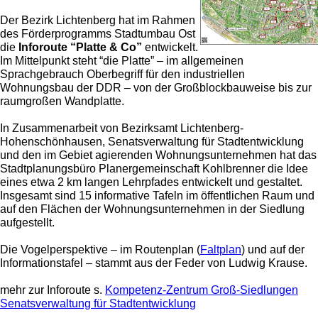
Der Bezirk Lichtenberg hat im Rahmen
des Förderprogramms Stadtumbau Ost
Splanemannsiedlung2
die
Inforoute “Platte & Co”
entwickelt.
Im Mittelpunkt steht “die Platte” – im allgemeinen
Sprachgebrauch Oberbegriff für den industriellen
Wohnungsbau der
DDR
– von der Großblockbauweise bis zur
raumgroßen Wandplatte.
In Zusammenarbeit von Bezirksamt Lichtenberg-
Hohenschönhausen, Senatsverwaltung für Stadtentwicklung
und den im Gebiet agierenden Wohnungsunternehmen hat das
Stadtplanungsbüro Planergemeinschaft Kohlbrenner die Idee
eines etwa 2 km langen Lehrpfades entwickelt und gestaltet.
Insgesamt sind 15 informative Tafeln im öffentlichen Raum und
auf den Flächen der Wohnungsunternehmen in der Siedlung
aufgestellt.
Die Vogelperspektive – im Routenplan (
Faltplan
) und auf der
Informationstafel – stammt aus der Feder von Ludwig Krause.
mehr zur Inforoute s.
Kompetenz-Zentrum Groß-Siedlungen
Senatsverwaltung für Stadtentwicklung