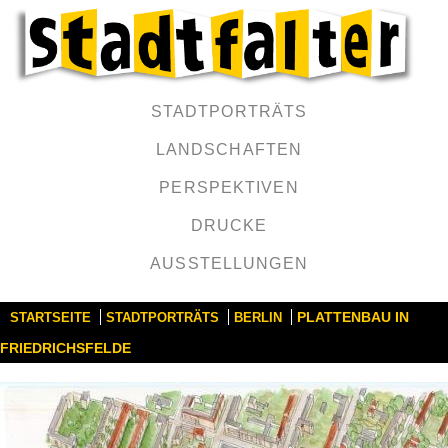
STADTPORTRÄTS
LANDSCHAFTEN
PERSPEKTIVEN
DRUCKE
AUSSTELLUNGEN
PLATTENBAU IN
STARTSEITE
STADTPORTRÄTS
BERLIN
FRIEDRICHSFELDE