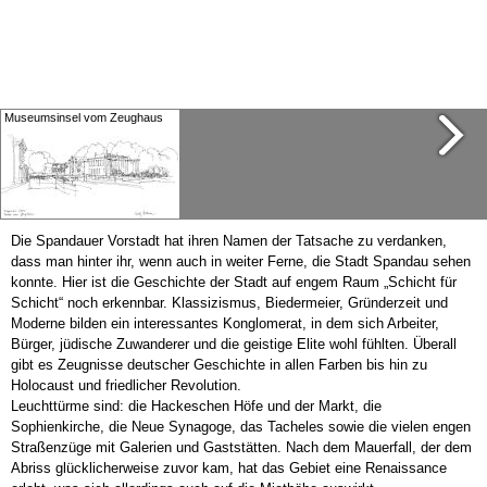
Museumsinsel vom Zeughaus
Schlossbrücke
Die Spandauer Vorstadt hat ihren Namen der Tatsache zu verdanken,
dass man hinter ihr, wenn auch in weiter Ferne, die Stadt Spandau sehen
konnte. Hier ist die Geschichte der Stadt auf engem Raum „Schicht für
Schicht“ noch erkennbar. Klassizismus, Biedermeier, Gründerzeit und
Moderne bilden ein interessantes Konglomerat, in dem sich Arbeiter,
Bürger, jüdische Zuwanderer und die geistige Elite wohl fühlten. Überall
Berliner Dom von Nordwest
gibt es Zeugnisse deutscher Geschichte in allen Farben bis hin zu
Holocaust und friedlicher Revolution.
Leuchttürme sind: die Hackeschen Höfe und der Markt, die
Sophienkirche, die Neue Synagoge, das Tacheles sowie die vielen engen
Straßenzüge mit Galerien und Gaststätten. Nach dem Mauerfall, der dem
Berliner Dom
Abriss glücklicherweise zuvor kam, hat das Gebiet eine Renaissance