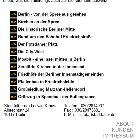
erlebt, was sich allerdings auch auf die Miethöhe auswirkt.
=>
Berlin - von der Spree aus gesehen
=>
Kirchen an der Spree
Dt. Historisches Museum Pei-Anbau
=>
Die Historische Berliner Mitte
=>
Rund um den Bahnhof Friedrichstraße
=>
Der Potsdamer Platz
=>
Die City-West
Marienkirche
=>
Moabit - eine Insel mitten in Berlin
=>
Zerstörte Kirchen in der Innenstadt
=>
Friedhöfe der Berliner Innenstadtgemeinden
=>
Plattenbau in Friedrichsfelde
St.Johannes-Evangelist-Kirche
=>
Großsiedlung Marzahn-Hellersdorf
=>
Grünzug in Spandau - der Bullengraben
Stadtfalter c/o Ludwig Krause
Telefon : 030/2814907
Albrechtstr 14
Fax : 030/28473881
10117 Berlin
E-Mail : info(at)stadtfalter.de
Sophienkirche
ABOUT
KUNDEN
IMPRESSUM