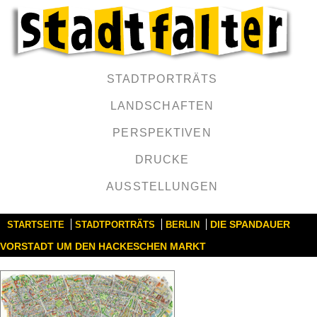
STADTPORTRÄTS
LANDSCHAFTEN
PERSPEKTIVEN
DRUCKE
AUSSTELLUNGEN
DIE SPANDAUER
STARTSEITE
STADTPORTRÄTS
BERLIN
VORSTADT UM DEN HACKESCHEN MARKT