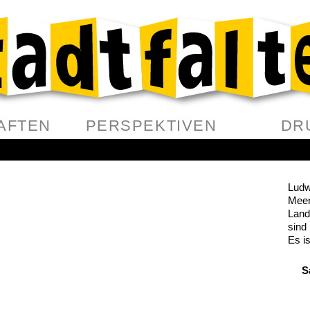
AFTEN
PERSPEKTIVEN
DR
Ludw
Meer
Land
sind
Es i
S