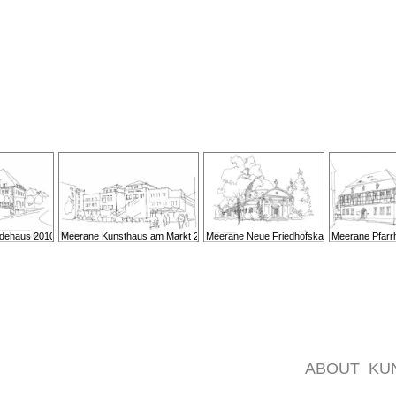
ndehaus 2010
Meerane Kunsthaus am Markt 2010
Meerane Neue Friedhofskapelle
Meerane Pfarr
ABOUT
KU