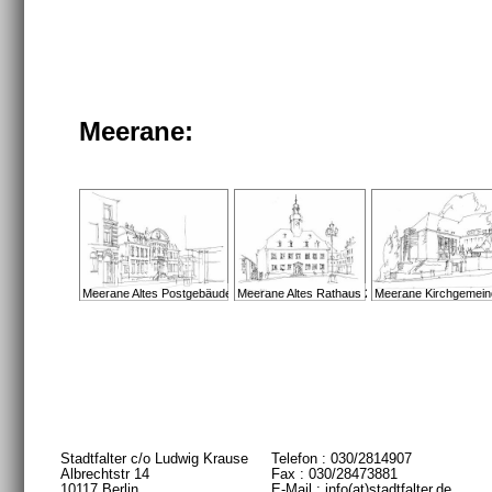
Meerane:
Meerane Altes Postgebäude 2009
Meerane Altes Rathaus 2012
Meerane Kirchgemei
Stadtfalter c/o Ludwig Krause
Telefon : 030/2814907
Albrechtstr 14
Fax : 030/28473881
10117 Berlin
E-Mail : info(at)stadtfalter.de