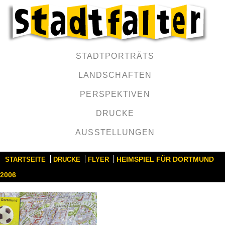
STADTPORTRÄTS
LANDSCHAFTEN
PERSPEKTIVEN
DRUCKE
AUSSTELLUNGEN
HEIMSPIEL FÜR DORTMUND
STARTSEITE
DRUCKE
FLYER
2006