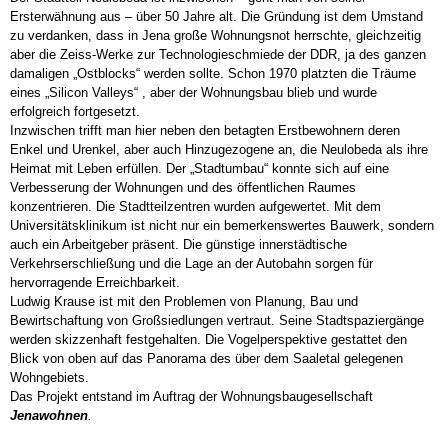
Ersterwähnung aus – über 50 Jahre alt. Die Gründung ist dem Umstand
zu verdanken, dass in Jena große Wohnungsnot herrschte, gleichzeitig
aber die Zeiss-Werke zur Technologieschmiede der DDR, ja des ganzen
Uniklinik 2
damaligen „Ostblocks“ werden sollte. Schon 1970 platzten die Träume
eines „Silicon Valleys“ , aber der Wohnungsbau blieb und wurde
erfolgreich fortgesetzt.
Inzwischen trifft man hier neben den betagten Erstbewohnern deren
Enkel und Urenkel, aber auch Hinzugezogene an, die Neulobeda als ihre
Unikrankenhaus
Heimat mit Leben erfüllen. Der „Stadtumbau“ konnte sich auf eine
Verbesserung der Wohnungen und des öffentlichen Raumes
konzentrieren. Die Stadtteilzentren wurden aufgewertet. Mit dem
Universitätsklinikum ist nicht nur ein bemerkenswertes Bauwerk, sondern
auch ein Arbeitgeber präsent. Die günstige innerstädtische
Wohnhof 2
Verkehrserschließung und die Lage an der Autobahn sorgen für
hervorragende Erreichbarkeit.
Ludwig Krause ist mit den Problemen von Planung, Bau und
Bewirtschaftung von Großsiedlungen vertraut. Seine Stadtspaziergänge
werden skizzenhaft festgehalten. Die Vogelperspektive gestattet den
Blick von oben auf das Panorama des über dem Saaletal gelegenen
Zentrum West
Wohngebiets.
Das Projekt entstand im Auftrag der Wohnungsbaugesellschaft
Jenawohnen
.