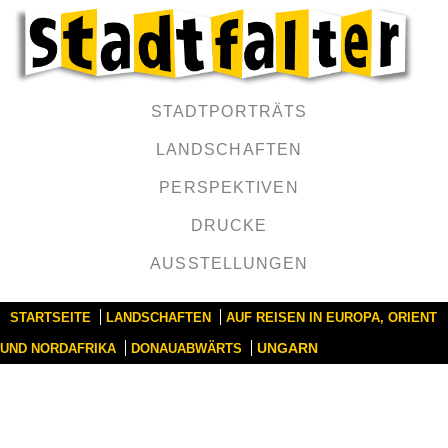
STADTPORTRÄTS
LANDSCHAFTEN
PERSPEKTIVEN
DRUCKE
AUSSTELLUNGEN
STARTSEITE
LANDSCHAFTEN
AUF REISEN IN EUROPA, ORIENT
UNGARN
UND NORDAFRIKA
DONAUABWÄRTS