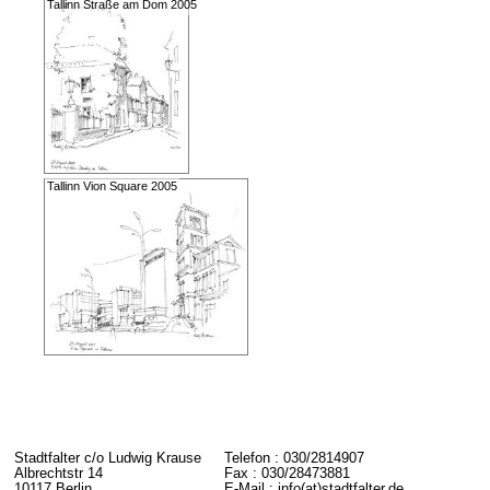
Tallinn Straße am Dom 2005
Tallinn Vion Square 2005
Stadtfalter c/o Ludwig Krause
Telefon : 030/2814907
Albrechtstr 14
Fax : 030/28473881
10117 Berlin
E-Mail : info(at)stadtfalter.de