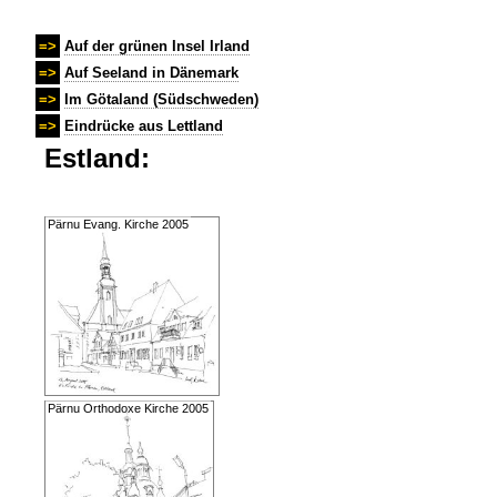
=>
Auf der grünen Insel Irland
=>
Auf Seeland in Dänemark
=>
Im Götaland (Südschweden)
=>
Eindrücke aus Lettland
Estland:
Pärnu Evang. Kirche 2005
Pärnu Orthodoxe Kirche 2005