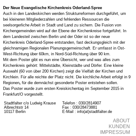
Der Neue Evangelische Kirchenkreis Oderland-Spree
Auch in den Landeskirchen werden Struktu
rreformen
durchgeführt, um
Niederfinow Kirche
bei kleineren Mitgliederzahlen und fehlenden Ressourcen die
seelsorgerliche Arbeit in Stadt und Land zu sichern. Die Fusion von
Kirchengemeinden wird auf der Ebene der Kirchenkreise fortgeführt. In
dem Landesteil zwischen Berlin und der Oder ist so der neue
Kirchenkreis Oderland-Spree entstanden, fast deckungsgleich mit der
Neuküstrinchen Kirche
gleichnamigen Regionalen Planungsgemeinschaft. Er umfasst in Ost-
West-Richtung über 60km, in Nord-Süd-Richtung über 90 km.
Mit dem Poster gibt es nun eine Übersicht, wer und was alles zum
Kirchenkreis gehört: Mittelstädte, Kleinstädte und Dörfer. Eine kleine
Auswahl (60 von über 200 Kirchen) zeigt die Vielfalt der Kirchen und
Kirchlein. Für alle reichte der Platz nicht. Die kirchliche Arbeit erfolgt in 9
Friedersdorf Kirche 2
Regionen
,
für die demnächst gesonderte Poster entstehen sollen.
Das Poster wurde zum ersten Kreiskirchentag im September 2015 in
Frankfurt/O vorgestellt.
Stadtfalter c/o Ludwig Krause
Telefon : 030/2814907
Albrechtstr 14
Fax : 030/28473881
Reitwein Kirchruine
10117 Berlin
E-Mail : info(at)stadtfalter.de
ABOUT
KUNDEN
IMPRESSUM