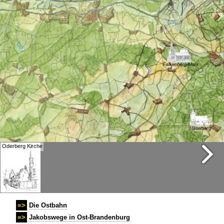
Oderberg Kirche
Hohensaaten Stülerkirche
=>
Die Ostbahn
=>
Jakobswege in Ost-Brandenburg